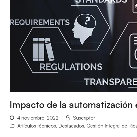
Impacto de la automatización
4 noviembre, 2022
Suscriptor
Artículos técnicos
,
Destacados
,
Gestión Integral de Rie