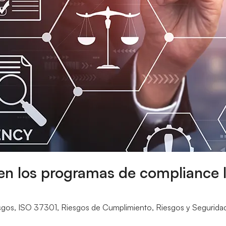
 en los programas de compliance
sgos
,
ISO 37301
,
Riesgos de Cumplimiento
,
Riesgos y Segurida