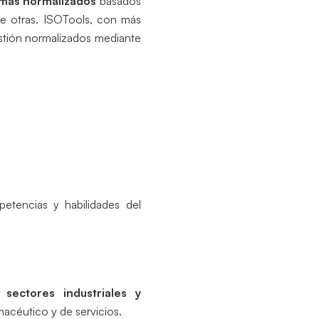
emas normalizados
basados
re otras. ISOTools, con más
gestión normalizados mediante
etencias y habilidades del
 sectores industriales y
rmacéutico y de servicios.