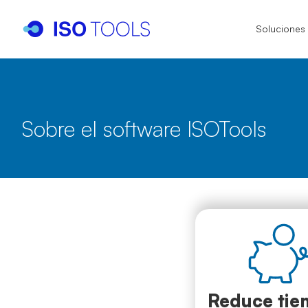
Soluciones
I
Sobre el software ISOTools
I
IA
IS
IS
Reduce tie