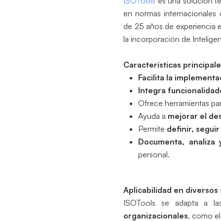
ISOTools
es una solución te
en normas internacionale
de 25 años de experiencia en
la incorporación de Inteligenci
Características principal
Facilita la implement
Integra funcionalidad
Ofrece herramientas pa
Ayuda a
mejorar el de
Permite
definir, segui
Documenta, analiza 
personal.
Aplicabilidad en diversos
ISOTools se adapta a l
organizacionales
, como el