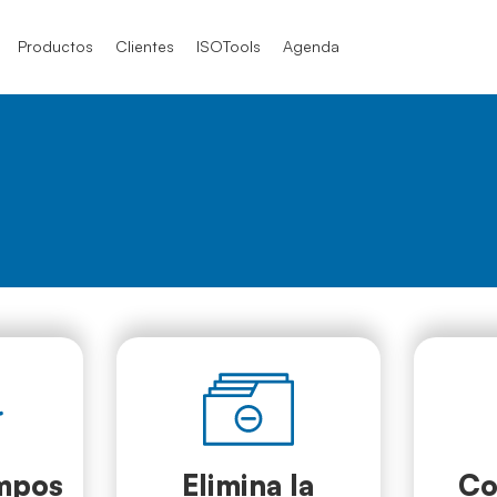
Productos
Clientes
ISOTools
Agenda
SO 9001
SO 9004
TF 16949
O / IEC 17025
O 21001
mpos
Elimina la
Co