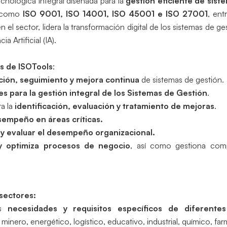
cnológica integral diseñada para la
gestión eficiente de sist
s como
ISO 9001, ISO 14001, ISO 45001 e ISO 27001
, ent
 el sector, lidera la transformación digital de los sistemas de 
a Artificial (IA).
es de ISOTools
:
ación, seguimiento y mejora continua
de sistemas de gestión.
es para la gestión integral de los Sistemas de Gestión
.
ra la
identificación, evaluación y tratamiento de mejoras
.
sempeño en áreas críticas.
r y evaluar el desempeño organizacional.
y optimiza procesos de negocio
, así como gestiona comp
 sectores:
as
necesidades y requisitos específicos de diferentes
 minero, energético, logístico, educativo, industrial, químico, fa