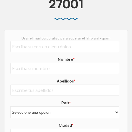
27001
Usar el mail corporativo para superar el filtro anti-spam
Nombre
*
Apellidos
*
País
*
Ciudad
*