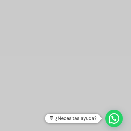
💬 ¿Necesitas ayuda?