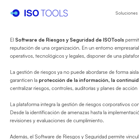
Soluciones
El
Software de Riesgos y Seguridad de ISOTools
permite
I
I
reputación de una organización. En un entorno empresarial 
operativos, tecnológicos y legales, disponer de una platafo
I
I
La gestión de riesgos ya no puede abordarse de forma aisla
IA
I
garanticen la
protección de la información, la continui
centralizar riesgos, controles, auditorías y planes de acció
IS
I
La plataforma integra la gestión de riesgos corporativos c
IS
N
Desde la identificación de amenazas hasta la implementaci
revisiones y evaluaciones de cumplimiento.
Además, el Software de Riesgos y Seguridad permite vincular