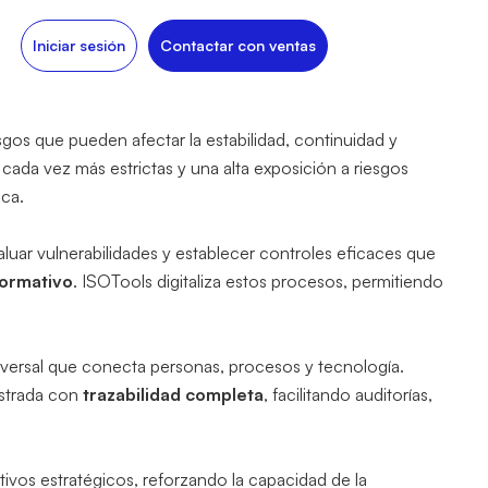
Iniciar sesión
Contactar con ventas
iesgos que pueden afectar la estabilidad, continuidad y
O 37001
ada vez más estrictas y una alta exposición a riesgos
ica.
O 37301
luar vulnerabilidades y establecer controles eficaces que
O 45001
normativo
. ISOTools digitaliza estos procesos, permitiendo
S
nsversal que conecta personas, procesos y tecnología.
istrada con
trazabilidad completa
, facilitando auditorías,
ivos estratégicos, reforzando la capacidad de la