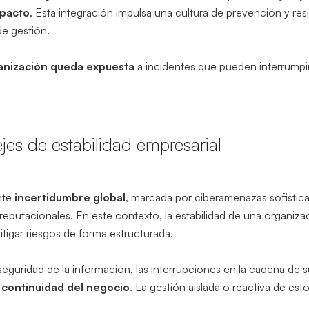
mpacto
. Esta integración impulsa una cultura de prevención y res
de gestión.
ganización queda expuesta
a incidentes que pueden interrumpir
ejes de estabilidad empresarial
nte
incertidumbre global
, marcada por ciberamenazas sofistica
y reputacionales. En este contexto, la estabilidad de una organ
mitigar riesgos de forma estructurada.
guridad de la información, las interrupciones en la cadena de su
a continuidad del negocio
. La gestión aislada o reactiva de est