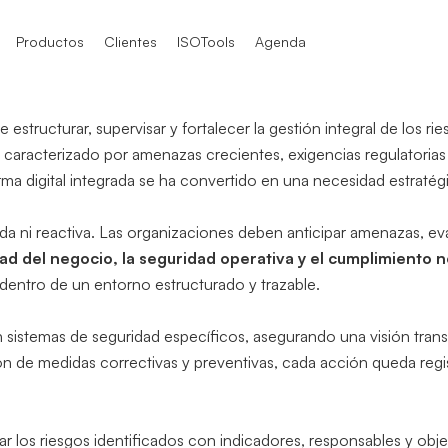
Productos
Clientes
ISOTools
Agenda
 estructurar, supervisar y fortalecer la gestión integral de los r
SO 9001
SO 22000
IS
caracterizado por amenazas crecientes, exigencias regulatorias c
rma digital integrada se ha convertido en una necesidad estratég
SO 9004
SO 22301
IS
da ni reactiva. Las organizaciones deben anticipar amenazas, eva
TF 16949
SO 27001
IS
dad del negocio, la seguridad operativa y el cumplimiento 
n dentro de un entorno estructurado y trazable.
O / IEC 17025
SO 31000
EN
on sistemas de seguridad específicos, asegurando una visión tra
O 21001
IS2
ón de medidas correctivas y preventivas, cada acción queda reg
 los riesgos identificados con indicadores, responsables y objet