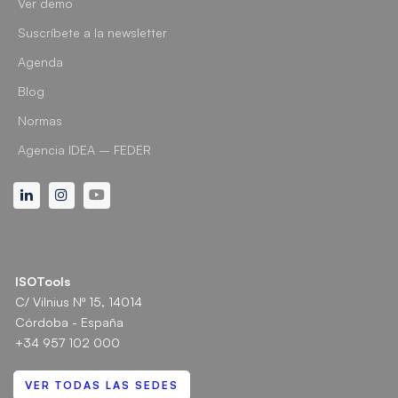
Ver demo
Suscríbete a la newsletter
Agenda
Blog
Normas
Agencia IDEA – FEDER
Linkedin
Instagram
Youtube
ISOTools
C/ Vilnius Nº 15, 14014
Córdoba - España
+34 957 102 000
VER TODAS LAS SEDES