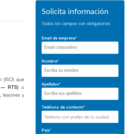
Solicita información
Todos los campos son obligatorios
Email de empresa
*
Nombre
*
n (ISO) que
Apellidos
*
ty – RTS)
o
 lesiones y
Teléfono de contacto
*
País
*