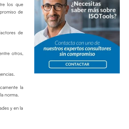
tre los que
ompromiso de
factores de
ntre otros,
gencias.
icamente la
 la norma.
ades y en la