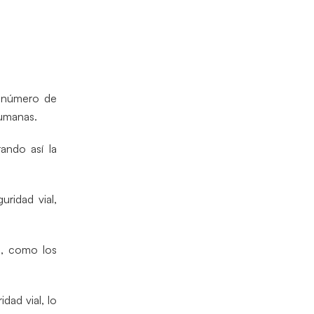
l número de
humanas.
rando así la
uridad vial,
s, como los
dad vial, lo