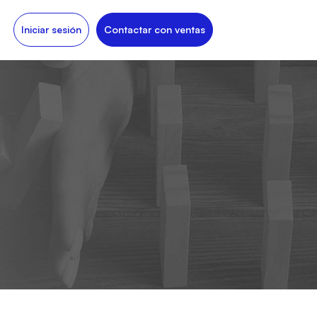
Iniciar sesión
Contactar con ventas
O 37001
O 37301
O 39001
O 45001