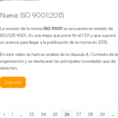
Nueva ISO 9001:2015
La revisión de la norma
ISO 9001
se encuentra en estado de
ISO/DIS 9001. Es una etapa que pone fin al CD1 y que supone
un avance para llegar a la publicación de la norma en 2015.
En este vídeo se hará un análisis de la cláusula 4, Contexto de la
organización y se destacarán las principales novedades que de
detecten.
Leer más
Page
1
…
Page
23
Page
24
Page
25
Page
26
Page
27
Page
28
Page
29
…
Anterior