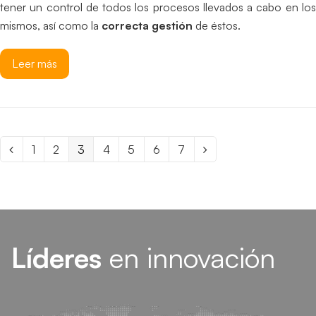
tener un control de todos los procesos llevados a cabo en los
mismos, así como la
correcta gestión
de éstos.
Leer más
Page
1
Page
2
Page
3
Page
4
Page
5
Page
6
Page
7
Anterior
Siguiente
Líderes
en innovación