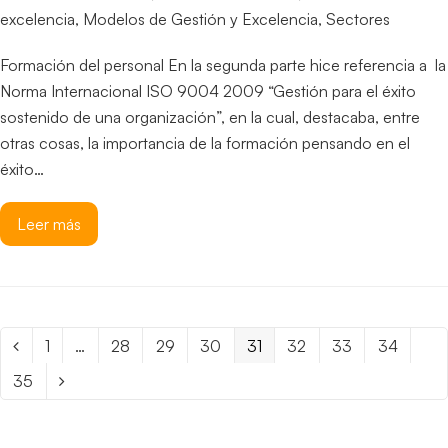
excelencia
,
Modelos de Gestión y Excelencia
,
Sectores
Formación del personal En la segunda parte hice referencia a la
Norma Internacional ISO 9004 2009 “Gestión para el éxito
sostenido de una organización”, en la cual, destacaba, entre
otras cosas, la importancia de la formación pensando en el
éxito…
Leer más
Page
1
…
Page
28
Page
29
Page
30
Page
31
Page
32
Page
33
Page
34
Anterior
Page
35
Siguiente