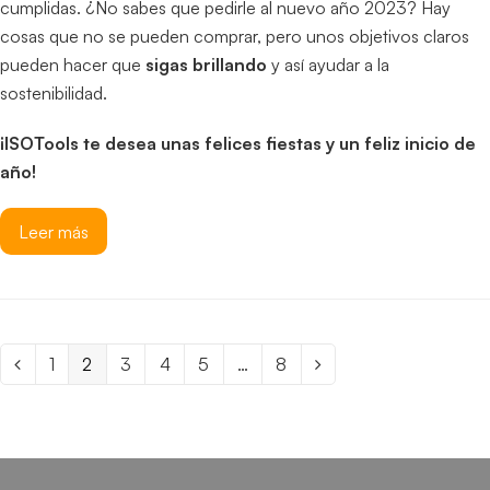
cumplidas. ¿No sabes que pedirle al nuevo año 2023? Hay
cosas que no se pueden comprar, pero unos objetivos claros
pueden hacer que
sigas brillando
y así ayudar a la
sostenibilidad.
¡ISOTools te desea unas felices fiestas y un feliz inicio de
año!
Leer más
Page
1
Page
2
Page
3
Page
4
Page
5
…
Page
8
Anterior
Siguiente