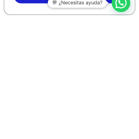
💬 ¿Necesitas ayuda?
Entradas recientes
Aspectos clave de la norma ISO 14067
Claves principales del funcionamiento de ISO 14064-1
Cómo preparar una auditoría de seguridad informática
en el sector público
Requisitos de seguridad para trabajar con la