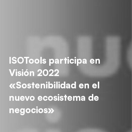
ISOTools participa en
Visión 2022
«Sostenibilidad en el
nuevo ecosistema de
negocios»