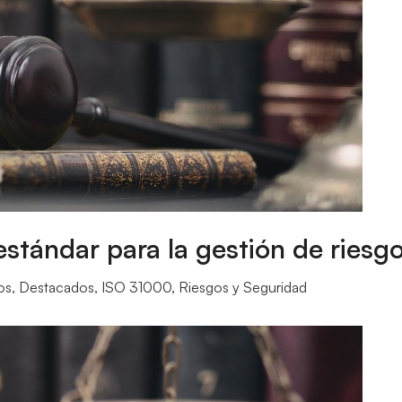
stándar para la gestión de riesgo
os
,
Destacados
,
ISO 31000
,
Riesgos y Seguridad