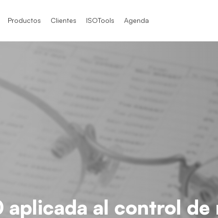
Productos
Clientes
ISOTools
Agenda
SO 9001
SO 9001
SO 9004
O / IEC 17025
TF 16949
O / IEC 17025
O 21001
aplicada al control de 