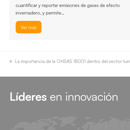
cuantificar y reportar emisiones de gases de efecto
invernadero, y permite…
Ver más
previous
next
slide
slide
previous
La importancia de la OHSAS 18001 dentro del sector turí
post:
Líderes
en innovación