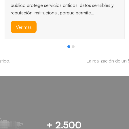
público protege servicios críticos, datos sensibles y
reputación institucional, porque permite…
Ver más
stico.
next
La realización de un
post:
+ 2.500