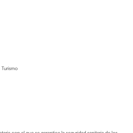
,
Turismo
aria con el que se garantice la seguridad sanitaria de los