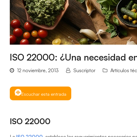
ISO 22000: ¿Una necesidad en 
12 noviembre, 2013
Suscriptor
Artículos té
Escuchar esta entrada
ISO 22000
La
ISO 22000
, establece los requerimientos necesarios pa