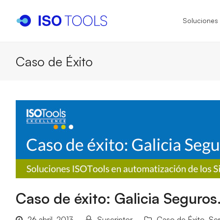
Soluciones
Caso de Éxito
I
I
I
IS
IA
IS
IS
Caso de éxito: Galicia Seguros
26 abril, 2013
Suscriptor
Caso de Éxito
,
Ser