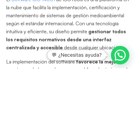
la nube que facilita la implementación, certificación y
mantenimiento de sistemas de gestión medioambiental
según el estándar internacional. Con una tecnología
intuitiva y eficiente, su diseño permite
gestionar todos
los requisitos normativos desde una interfaz
centralizada y accesible
desde cualquier ubicación.
💬 ¿Necesitas ayuda?
La implementación del software
favorece la mejora
continua, el ahorro de costes y el fortalecimiento de
la reputación corporativa
. Se convierte así en una
herramienta de gran valor para organizaciones que
buscan transformar su gestión ambiental en motor de
competitividad. Descubre cómo dar el salto hacia la
excelencia en la gestión ambiental,
solicita más
información a nuestros asesores
.