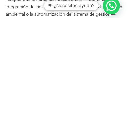
💬 ¿Necesitas ayuda?
integración del riesgo climático, la mejora de la trazabilidad
ambiental o la automatización del sistema de gestión—
que además de facilitar el futuro cumplimiento, también
mejora la resiliencia y refuerza la imagen de marca
ante clientes, inversores y reguladores.
ISOTools y su solución ISO 14001:
una gestión ambiental preparada
para el futuro
En este nuevo escenario normativo,
ISOTools ofrece
una solución integral para gestionar, fortalecer y
evolucionar el sistema de gestión ambiental
conforme a la norma ISO 14001
, anticipando los
futuros requisitos que llegarán con la versión 2026.