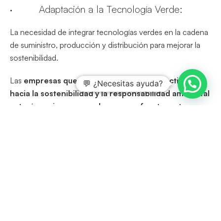
· Adaptación a la Tecnología Verde:
La necesidad de integrar tecnologías verdes en la cadena
de suministro, producción y distribución para mejorar la
sostenibilidad.
Las
empresas que adoptan enfoques proactivos
💬 ¿Necesitas ayuda?
hacia la sostenibilidad y la responsabilidad ambiental
estarán mejor preparadas para enfrentar estos
desafíos
y prosperar en un entorno empresarial
cambiante. La innovación, la eficiencia y la
responsabilidad son claves para abordar las dificultades
medioambientales futuras.
El software líder en soluciones
basadas en la norma ISO 14001