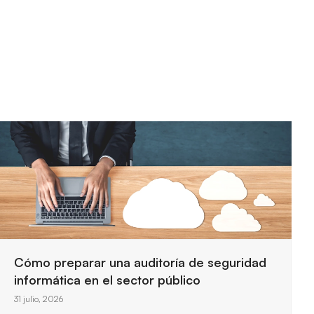
Requisitos de seguridad para trabajar con la
Administración Pública
29 julio, 2026
Las entidades públicas exigen controles estrictos
para proteger la información y garantizar servicios
esenciales, así que entender los…
Ver más