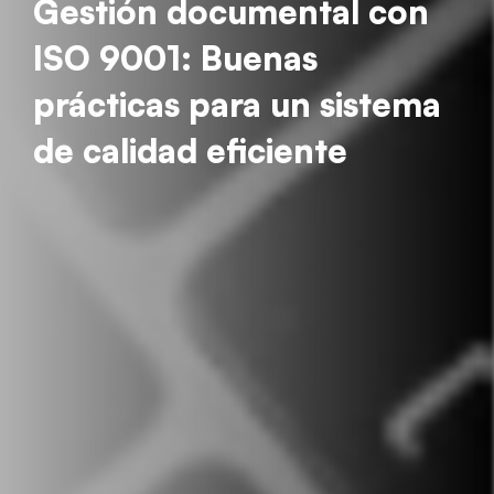
Gestión documental con
ISO 9001: Buenas
prácticas para un sistema
de calidad eficiente