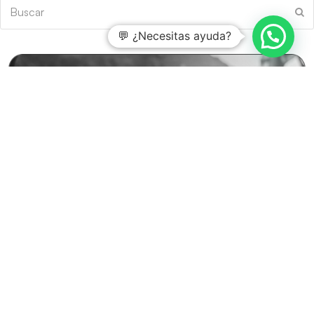
Buscar
En
💬 ¿Necesitas ayuda?