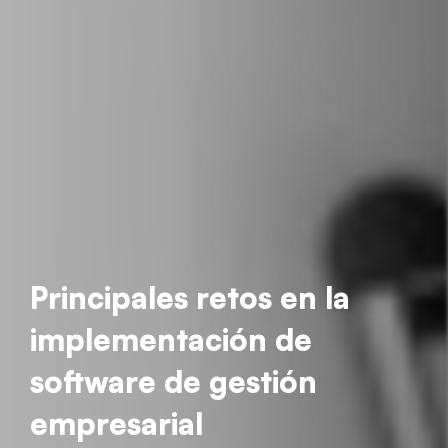
Principales retos en la
implementación de
software de gestión
empresarial