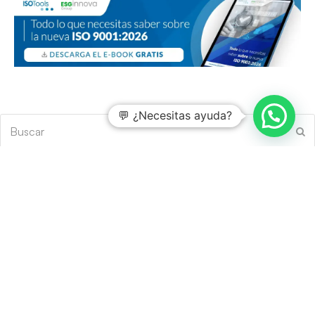
💬 ¿Necesitas ayuda?
Buscar
En