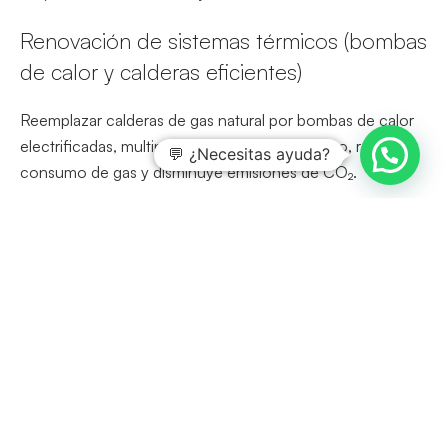
Renovación de sistemas térmicos (bombas
de calor y calderas eficientes)
Reemplazar calderas de gas natural por bombas de calor
electrificadas, multiplica el rendimiento térmico, reduce
💬 ¿Necesitas ayuda?
consumo de gas y disminuye emisiones de CO₂.
Instalación de energías renovables
(paneles fotovoltaicos)
La instalación de sistemas fotovoltaicos de autoconsumo
en cubiertas y marquesinas permite reducir cientos de
miles de kWh/año. La URJC instaló paneles por 184,52
kWp en Alcorcón y 102,46 kWp en Fuenlabrada, con
ahorros de más de 200 000 kWh y 120 000 kWh,
respectivamente.