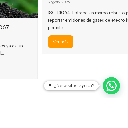
Claves principales del funcionamiento de ISO
14064-1
3 agosto, 2026
ISO 14064-1 ofrece un marco robusto para cuantificar y
reportar emisiones de gases de efecto invernadero, y
permite…
Ver más
💬 ¿Necesitas ayuda?
previous
next
slide
slide
previous
RRZ Consulting, nuevo
next
Qualitas Management,
consultor homologado ISOTools
post:
post:
nuevo partner de