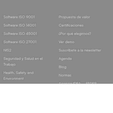
Software ISO 9001
Propuesta de valor
Software ISO 14001
Certificaciones
Software ISO 45001
¿Por qué elegirnos?
Software ISO 27001
Ver demo
NIS2
Suscríbete a la newsletter
Seguridad y Salud en el
Agenda
Trabajo
Blog
Health, Safety and
Normas
Environment
Agencia IDEA – FEDER
Gobierno, Riesgo y
Cumplimiento
Linkedin
Instagram
Youtube