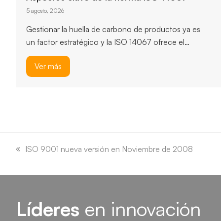
ISO 14064-1
3 agosto, 2026
ISO 14064-1 ofrece un marco robusto para
cuantificar y reportar emisiones de gases de efecto
invernadero, y permite…
Ver más
previous
next
slide
slide
previous
ISO 9001 nueva versión en Noviembre de 2008
post:
Líderes
en innovación