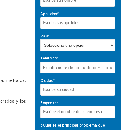
Apellidos
*
País
*
Teléfono
*
cia, métodos,
Ciudad
*
ucrados y los
Empresa
*
¿Cuál es el principal problema que