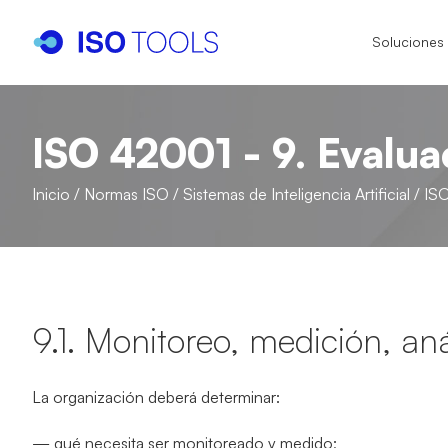
Soluciones
ISO 42001 - 9. Evalu
I
I
Inicio
/
Normas ISO
/
Sistemas de Inteligencia Artificial
/
IS
I
IS
IA
IS
9.1. Monitoreo, medición, aná
IS
La organización deberá determinar:
— qué necesita ser monitoreado y medido;