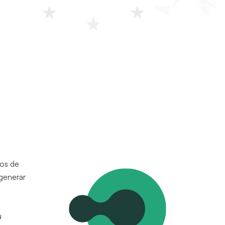
cos de
 generar
u