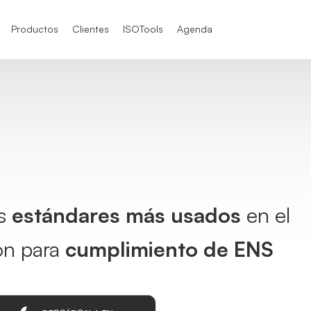
Productos
Clientes
ISOTools
Agenda
SO 9001
SO 9001
SO 9004
O / IEC 17025
TF 16949
os
estándares más usados
en el
O / IEC 17025
ón para
cumplimiento de ENS
O 21001