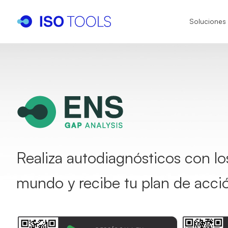
Soluciones
I
I
I
IS
IA
Realiza autodiagnósticos con l
IS
mundo y recibe tu plan de acci
IS