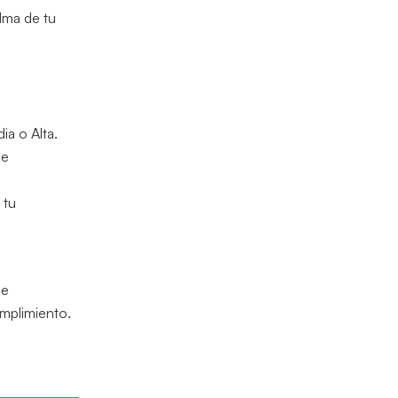
lma de tu
ia o Alta.
de
 tu
de
umplimiento.