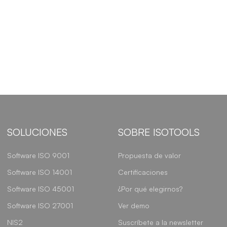
SOLUCIONES
SOBRE ISOTOOLS
Software ISO 9001
Propuesta de valor
Software ISO 14001
Certificaciones
Software ISO 45001
¿Por qué elegirnos?
Software ISO 27001
Ver demo
NIS2
Suscríbete a la newsletter