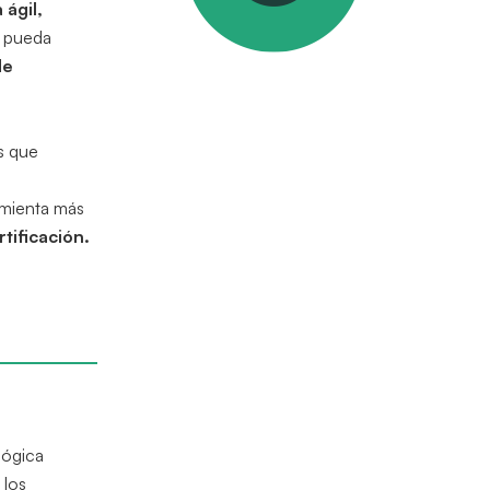
 ágil,
o pueda
de
as que
amienta más
tificación.
 lógica
 los