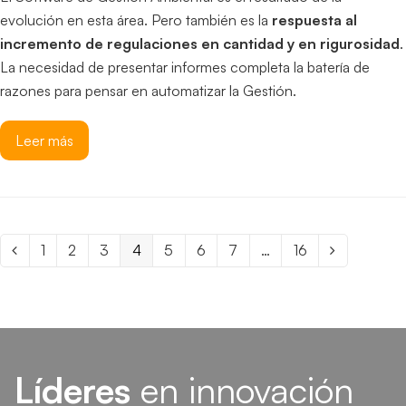
evolución en esta área. Pero también es la
respuesta al
incremento de regulaciones en cantidad y en rigurosidad
.
La necesidad de presentar informes completa la batería de
razones para pensar en automatizar la Gestión.
Leer más
Page
1
Page
2
Page
3
Page
4
Page
5
Page
6
Page
7
…
Page
16
Anterior
Siguiente
Líderes
en innovación