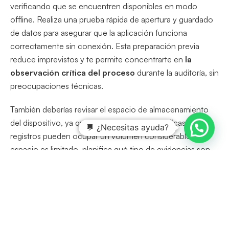
verificando que se encuentren disponibles en modo
offline. Realiza una prueba rápida de apertura y guardado
de datos para asegurar que la aplicación funciona
correctamente sin conexión. Esta preparación previa
reduce imprevistos y te permite concentrarte en
la
observación crítica del proceso
durante la auditoría, sin
preocupaciones técnicas.
También deberías revisar el espacio de almacenamiento
del dispositivo, ya que las evidencias fotográficas y los
💬 ¿Necesitas ayuda?
registros pueden ocupar un volumen considerable. Si el
espacio es limitado, planifica qué tipo de evidencias son
realmente imprescindibles y define criterios claros para su
captura. Además, considera llevar una batería externa o
cargadores adecuados, porque largas jornadas en campo
pueden agotar rápidamente la energía disponible. Con
estos cuidados, garantizas que la tecnología acompañe tu