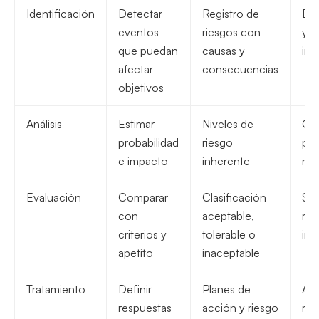
Identificación
Detectar
Registro de
Def
eventos
riesgos con
y r
que puedan
causas y
inic
afectar
consecuencias
objetivos
Análisis
Estimar
Niveles de
Ord
probabilidad
riesgo
por
e impacto
inherente
rel
Evaluación
Comparar
Clasificación
Sel
con
aceptable,
rie
criterios y
tolerable o
inm
apetito
inaceptable
Tratamiento
Definir
Planes de
Asi
respuestas
acción y riesgo
rec