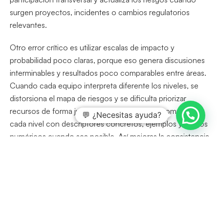
surgen proyectos, incidentes o cambios regulatorios
relevantes.
Otro error crítico es utilizar escalas de impacto y
probabilidad poco claras, porque eso genera discusiones
interminables y resultados poco comparables entre áreas.
Cuando cada equipo interpreta diferente los niveles, se
distorsiona el mapa de riesgos y se dificulta priorizar
recursos de forma justa. Por eso conviene acompañar
💬 ¿Necesitas ayuda?
cada nivel con descriptores concretos, ejemplos y rangos
numéricos cuando sea posible. Así mejoras la consistencia
del
analisis de riesgos y su evaluación
y facilitas que
nuevos integrantes comprendan rápidamente el modelo.
También resulta frecuente sobrevalorar riesgos muy
visibles y subestimar otros más silenciosos, pero
potencialmente devastadores, como ciberataques o fallos