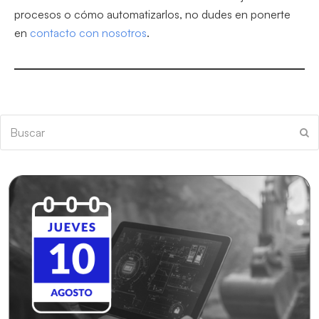
procesos o cómo automatizarlos, no dudes en ponerte
en
contacto con nosotros
.
Buscar
En