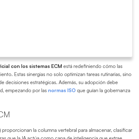
ificial con los sistemas ECM
está redefiniendo cómo las
to. Estas sinergias no solo optimizan tareas rutinarias, sino
de decisiones estratégicas. Además, su adopción debe
dad, empezando por las
normas ISO
que guían la gobernanza
ECM
) proporcionan la columna vertebral para almacenar, clasificar
tras que la IA actúa como capa de inteligencia que extrae