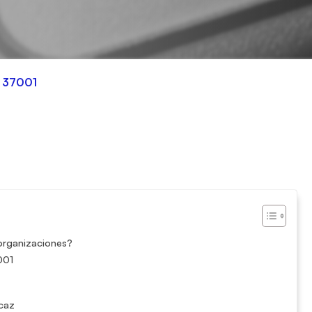
O 37001
 organizaciones?
001
caz