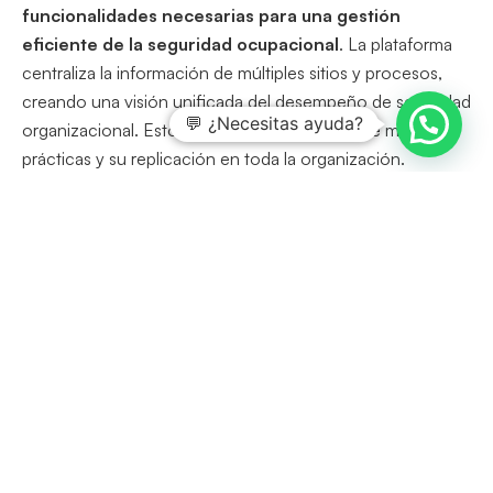
funcionalidades necesarias para una gestión
eficiente de la seguridad ocupacional
. La plataforma
centraliza la información de múltiples sitios y procesos,
creando una visión unificada del desempeño de seguridad
💬 ¿Necesitas ayuda?
organizacional. Esto facilita la identificación de mejores
prácticas y su replicación en toda la organización.
Análisis avanzado y reportes ejecutivos
Paneles inteligentes transforman datos operativos
en información estratégica
. Los indicadores clave de
desempeño se actualizan automáticamente,
proporcionando visibilidad inmediata sobre el estado del
sistema de gestión. Esto posibilita una gestión
verdaderamente proactiva de la seguridad laboral.
Gestión integral de incidentes