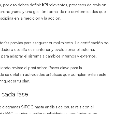
, por eso debes definir
KPI
relevantes, procesos de revisión
n cronograma y una gestión formal de no conformidades que
sciplina en la medición y la acción.
uditorías previas para asegurar cumplimiento. La certificación no
verdadero desafío es mantener y evolucionar el sistema.
 para adaptar el sistema a cambios internos y externos.
endo revisar el post sobre Pasos clave para la
e se detallan actividades prácticas que complementan este
riquecer tu plan.
a cada fase
e diagramas SIPOC hasta análisis de causa raíz con el
riz RACI ayudan a evitar duplicidades y confusiones en