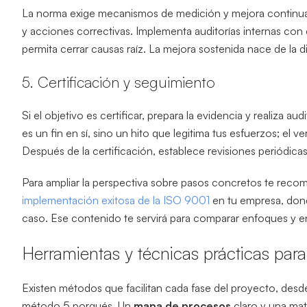
La norma exige mecanismos de medición y mejora continua
y acciones correctivas. Implementa auditorías internas co
permita cerrar causas raíz. La mejora sostenida nace de la di
5. Certificación y seguimiento
Si el objetivo es certificar, prepara la evidencia y realiza a
es un fin en sí, sino un hito que legitima tus esfuerzos; el 
Después de la certificación, establece revisiones periódicas
Para ampliar la perspectiva sobre pasos concretos te recomi
implementación exitosa de la ISO 9001
en tu empresa, dond
caso. Ese contenido te servirá para comparar enfoques y en
Herramientas y técnicas prácticas par
Existen métodos que facilitan cada fase del proyecto, desd
método 5 porqués. Un
mapa de procesos
claro y una mat