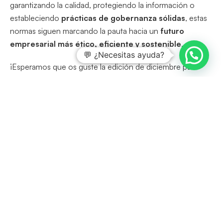
garantizando la calidad, protegiendo la información o
estableciendo
prácticas de gobernanza sólidas
, estas
normas siguen marcando la pauta hacia un
futuro
empresarial más ético, eficiente y sostenible
.
💬 ¿Necesitas ayuda?
¡Esperamos que os guste la edición de diciembre para
seguir explorando el impacto de estas normativas en las
empresas de todo el mundo!
Descárgatela
haciendo clic
en el
botón naranja de abajo
.
Buscar
En