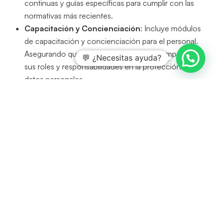
continuas y guías específicas para cumplir con las
normativas más recientes.
Capacitación y Concienciación
: Incluye módulos
de capacitación y concienciación para el personal.
Asegurando que todos los empleados comprendan
💬 ¿Necesitas ayuda?
sus roles y responsabilidades en la protección de
datos personales.
Auditorías Internas y Externas
: Facilita la
preparación y realización de auditorías internas y
externas. Asegurando que el PIMS cumple con los
requisitos de la ISO 27701 y está preparado para
cualquier evaluación de conformidad.