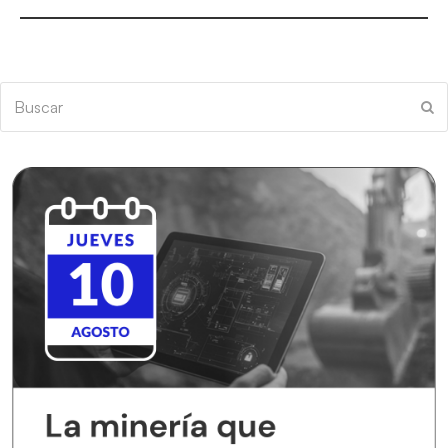
Buscar
En