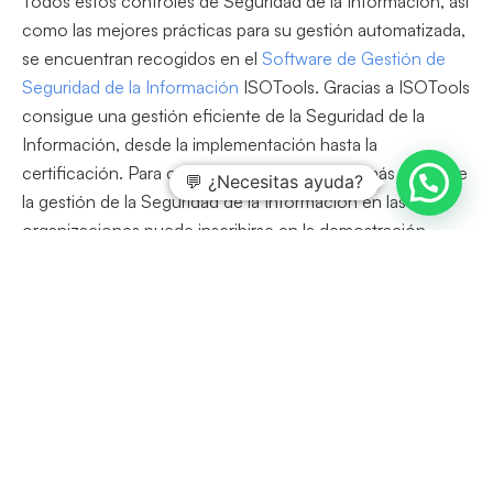
Todos estos controles de Seguridad de la Información, así
como las mejores prácticas para su gestión automatizada,
se encuentran recogidos en el
Software de Gestión de
Seguridad de la Información
ISOTools. Gracias a ISOTools
consigue una gestión eficiente de la Seguridad de la
Información, desde la implementación hasta la
certificación. Para conocer como hacemos más eficiente
💬 ¿Necesitas ayuda?
la gestión de la Seguridad de la Información en las
organizaciones puede inscribirse en la demostración
gratuita que celebramos semanalmente,
haciendo clic
aquí
.
Buscar
En