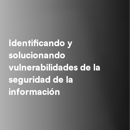
Identificando y
solucionando
vulnerabilidades de la
seguridad de la
información