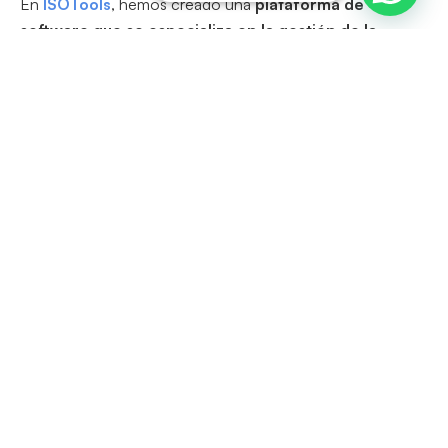
En
ISOTools
, hemos creado una
plataforma de
software que se especializa en la gestión de la
seguridad de la información
. Nuestro enfoque se basa
en metodologías reconocidas, en particular, las
normas
ISO, como la ISO 27001
. Implementamos controles
adaptativos para cada empresa,
garantizando así la
seguridad y protección de los datos
.
Si deseas obtener más información sobre nuestra
plataforma y cómo podemos ayudarte a gestionar de
manera eficiente la seguridad de la información en tu
organización,
te invitamos a inscribirte en nuestra
demostración gratuita
. Estamos seguros de que trabajar
juntos será un
paso importante para proteger los
datos y la seguridad de tu organización
.