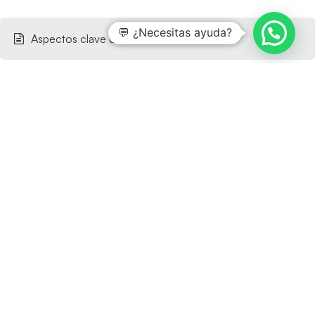
💬 ¿Necesitas ayuda?
Aspectos clave de la norma ISO 14067
Claves principales del funcionamiento de ISO 14064-1
Cómo preparar una auditoría de seguridad informática
en el sector público
Requisitos de seguridad para trabajar con la
Administración Pública
Cómo cumplir requisitos de ciberseguridad para
licitaciones públicas