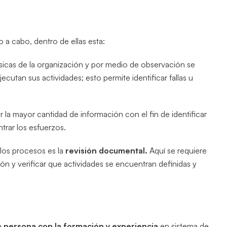
o a cabo, dentro de ellas esta:
físicas de la organización y por medio de observación se
jecutan sus actividades; esto permite identificar fallas u
r la mayor cantidad de información con el fin de identificar
trar los esfuerzos.
 los procesos es la
revisión documental.
Aquí se requiere
n y verificar que actividades se encuentran definidas y
a
persona con la formación y experiencia
en sistema de