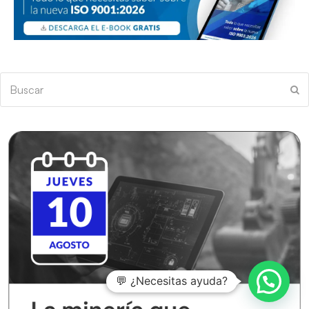
Buscar
En
💬 ¿Necesitas ayuda?