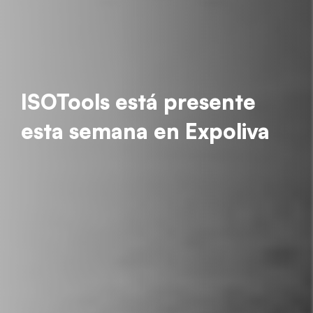
ISOTools está presente
esta semana en Expoliva