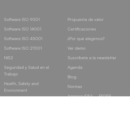
Software ISO 9001
Propuesta de valor
Software ISO 14001
Certificaciones
Software ISO 45001
¿Por qué elegirnos?
Software ISO 27001
Ver demo
NIS2
Suscríbete a la newsletter
Seguridad y Salud en el
Agenda
Trabajo
Blog
Health, Safety and
Normas
Environment
Agencia IDEA – FEDER
Gobierno, Riesgo y
Cumplimiento
Linkedin
Instagram
Youtube