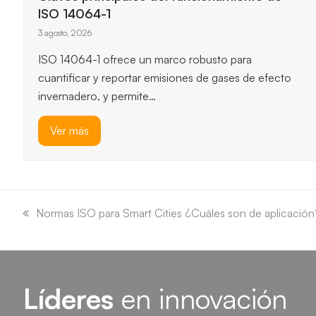
ISO 14064-1
3 agosto, 2026
ISO 14064-1 ofrece un marco robusto para
cuantificar y reportar emisiones de gases de efecto
invernadero, y permite…
Ver más
previous
next
slide
slide
previous
Normas ISO para Smart Cities ¿Cuáles son de aplicación
post:
Líderes
en innovación