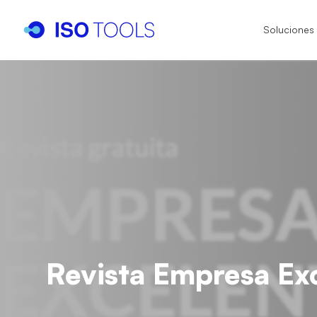
Soluciones
I
I
I
IS
IA
IS
IS
Revista Empresa Exc