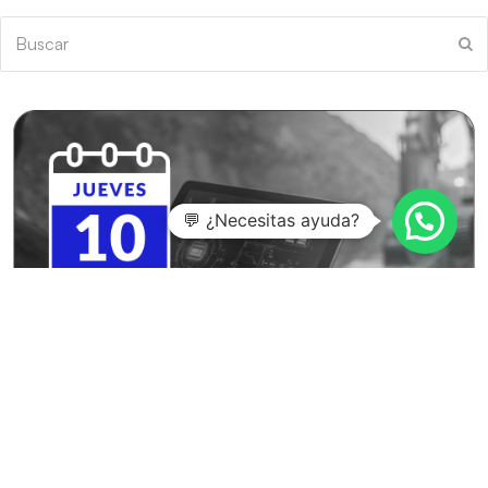
Buscar
En
💬 ¿Necesitas ayuda?