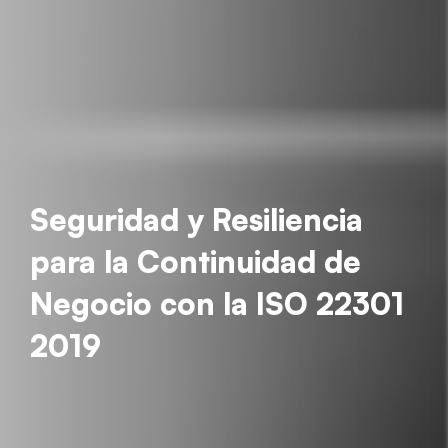
Seguridad y Resiliencia
para la Continuidad de
Negocio con la ISO 22301
2019