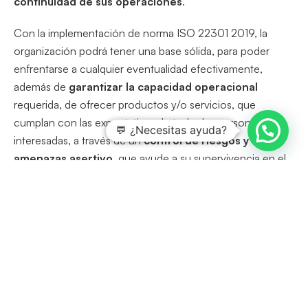
continuidad de sus operaciones
.
Con la implementación de norma ISO 22301 2019, la
organización podrá tener una base sólida, para poder
enfrentarse a cualquier eventualidad efectivamente,
además de
garantizar la capacidad operacional
requerida, de ofrecer productos y/o servicios, que
cumplan con las expectativas de todas las personas
💬 ¿Necesitas ayuda?
interesadas, a través de un
control de riesgos y
amenazas asertivo
, que ayude a su supervivencia en el
entorno económico mundial.
Software para Continuidad de
Negocio
ISOTools es un
software
que permite simplificar las
tareas derivadas de la implementación del estándar
ISO 22301 para los Sistemas de Gestión para la