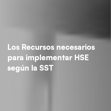
Los Recursos necesarios
para implementar HSE
según la SST