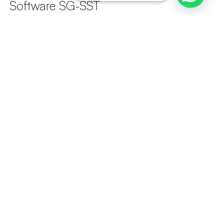
Software SG-SST
Para que todo este proceso sea más eficaz las
organizaciones proceden a la automatización del
SG-
SST
mediante herramientas como el
Software ISOTools
Excellence
. Este software da respuesta a cada uno de los
requisitos de la norma, dando cumplimiento a la misma.
Con el fin de llevar a cabo de una forma fácil y eficaz el
desarrollo del
Sistema de Gestión de Seguridad y
Salud en el Trabajo
, las diferentes empresas y
organizaciones hacen uso de estas herramientas que
facilitan la consecución garantizando la aplicación de la
misma.