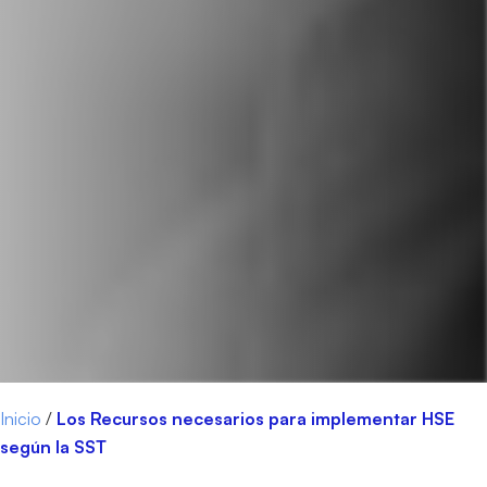
Inicio
/
Los Recursos necesarios para implementar HSE
según la SST